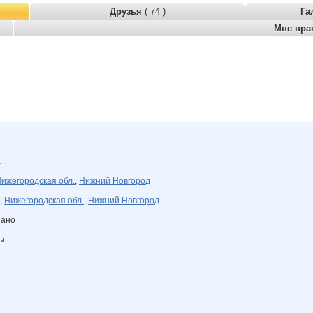
Друзья
( 74 )
Га
Мне нра
а
ижегородская обл.
,
Нижний Новгород
,
Нижегородская обл.
,
Нижний Новгород
зано
ны