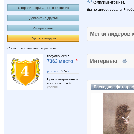
Комплиментов нет.
Отправить приватное сообщение
Вы не авторизованы! Чтоб
Добавить в друзья
Игнорировать
Метки лидеров
Сделать подарок
Совместная покупка: взрослый
популярность:
-4
Интервью
7363 место
↓
рейтинг
3274
?
Привилегированный
пользователь
4
Последние
фотогра
уровня