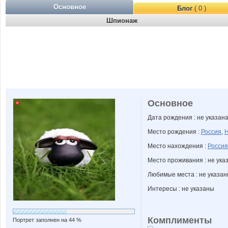
Основное
Блог
( 0 )
Шпионаж
Основное
Дата рождения : не указан
Место рождения :
Россия
,
Н
Место нахождения :
Россия
Место проживания : не ука
Любимые места : не указа
Интересы : не указаны
Комплименты
Портрет заполнен на 44 %