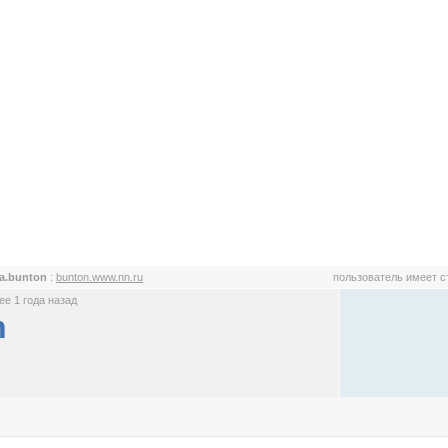
a.bunton
:
bunton.www.nn.ru
пользователь имеет 
е 1 года назад
n