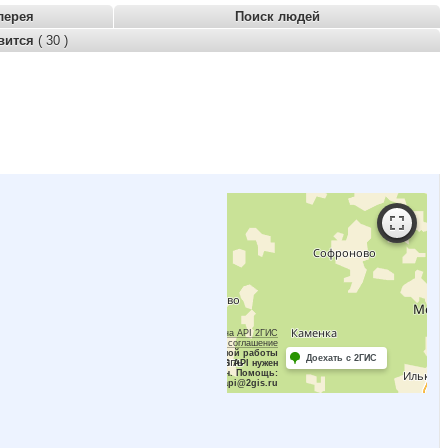
лерея
Поиск людей
вится
( 30 )
Работает на API 2ГИС
Лицензионное соглашение
Для корректной работы
Доехать с 2ГИС
Raster JS API нужен
ключ. Помощь:
api@2gis.ru